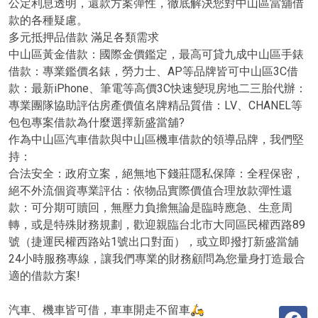
公定利息透明，還款方案彈性，徹底解決您對中山區當舖借
款的各種疑慮。
多元抵押品借款 滿足各類需求
中山區黃金借款：國際金價鑑定，最高可貸九成中山區手錶
借款：專業鑑價名錶，勞力士、AP等品牌皆可中山區3C借
款：最新iPhone、筆電等高價3C快速變現房地二三胎代辦：
專業團隊協助評估房產價值名牌精品質借：LV、CHANEL等
包包專案借款為什麼選擇新盛當舖?
作為中山區汽車借款與中山區機車借款的領導品牌，我們堅
持：
合法安全：政府立案，絕無地下錢莊隱私保障：全程保密，
絕不外流個資專業評估：依物品實際價值合理放款彈性還
款：可分期可贖回，無壓力負擔無論是臨時應急、生意周
轉，或是特殊財務規劃，歡迎親臨台北市大同區民權西路89
號（捷運民權西路站1號出口對面），或立即撥打新盛當舖
24小時服務專線，讓我們專業的財務顧問為您量身打造最合
適的借款方案!
汽車、機車皆可借，車車開走不留車🛵