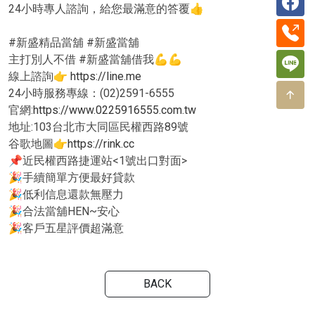
24小時專人諮詢，給您最滿意的答覆👍
#新盛精品當舖 #新盛當舖
主打別人不借 #新盛當舖借我💪💪
線上諮詢👉
https://line.me
24小時服務專線：(02)2591-6555
官網:
https://www.0225916555.com.tw
地址:103台北市大同區民權西路89號
谷歌地圖👉
https://rink.cc
📌近民權西路捷運站<1號出口對面>
🎉手續簡單方便最好貸款
🎉低利信息還款無壓力
🎉合法當舖HEN~安心
🎉客戶五星評價超滿意
BACK