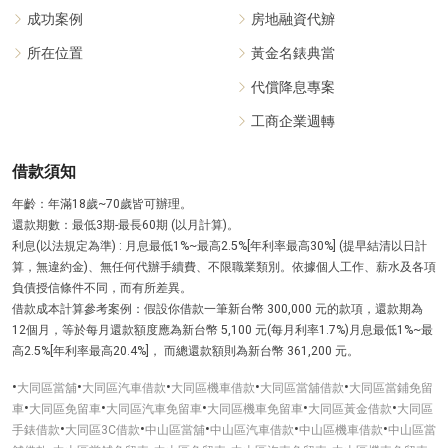
成功案例
房地融資代辧
所在位置
黃金名錶典當
代償降息專案
工商企業週轉
借款須知
年齡：年滿18歲~70歲皆可辦理。
還款期數：最低3期-最長60期 (以月計算)。
利息(以法規定為準) : 月息最低1%~最高2.5%[年利率最高30%] (提早結清以日計
算，無違約金)、無任何代辦手續費、不限職業類別。依據個人工作、薪水及各項
負債授信條件不同，而有所差異。
借款成本計算參考案例：假設你借款一筆新台幣 300,000 元的款項，還款期為
12個月，等於每月還款額度應為新台幣 5,100 元(每月利率1.7%)月息最低1%~最
高2.5%[年利率最高20.4%]， 而總還款額則為新台幣 361,200 元。
•
•
•
•
•
大同區當舖
大同區汽車借款
大同區機車借款
大同區當舖借款
大同區當鋪免留
•
•
•
•
•
車
大同區免留車
大同區汽車免留車
大同區機車免留車
大同區黃金借款
大同區
•
•
•
•
•
手錶借款
大同區3C借款
中山區當舖
中山區汽車借款
中山區機車借款
中山區當